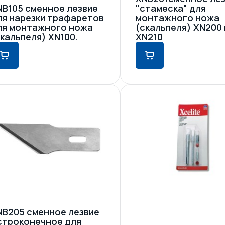
NB105 сменное лезвие
"стамеска" для
ля нарезки трафаретов
монтажного ножа
ля монтажного ножа
(скальпеля) XN200 
скальпеля) XN100.
XN210
NB205 сменное лезвие
строконечное для