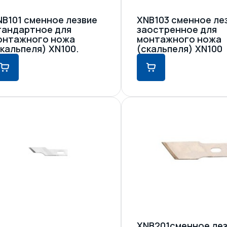
NB101 сменное лезвие
XNB103 сменное ле
тандартное для
заостренное для
онтажного ножа
монтажного ножа
скальпеля) XN100.
(скальпеля) XN100
XNB201сменное ле