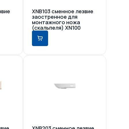
звие
XNB103 сменное лезвие
заостренное для
монтажного ножа
(скальпеля) XN100
звие
XNB203 сменное лезвие