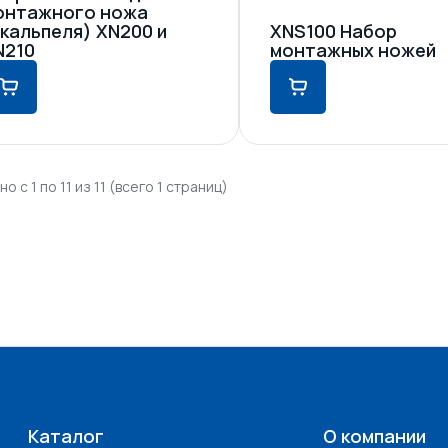
онтажного ножа
скальпеля) XN200 и
XNS100 Набор
N210
монтажных ножей
о с 1 по 11 из 11 (всего 1 страниц)
Каталог
О компании