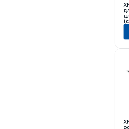
X
серия RTP
д
серия RTWMS / RTWPS
д
серия SPI
(
серия TNR, TNRB
серия XDS
серия XHT
серия XNT
серия XT
серии NR, ND, NQ
серии Q, F, D, R, FD
серия RTW, WTA
Адаптеры и баррели
X
о