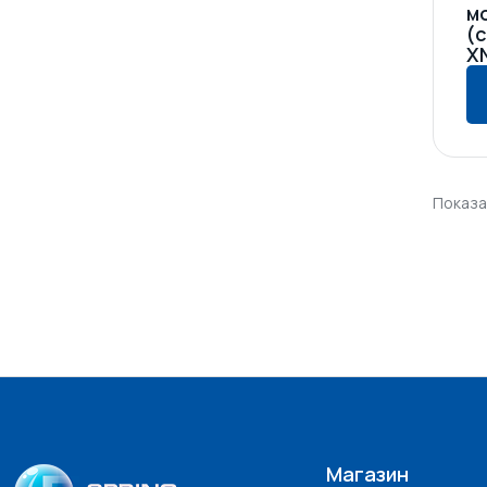
м
(
X
Показан
Магазин